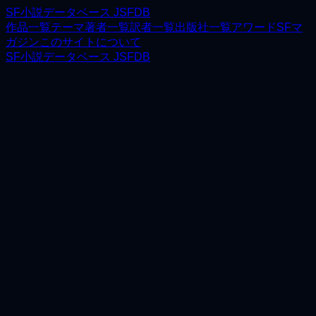
SF小説データベース JSFDB
作品一覧
テーマ
著者一覧
訳者一覧
出版社一覧
アワード
SFマ
ガジン
このサイトについて
SF小説データベース JSFDB