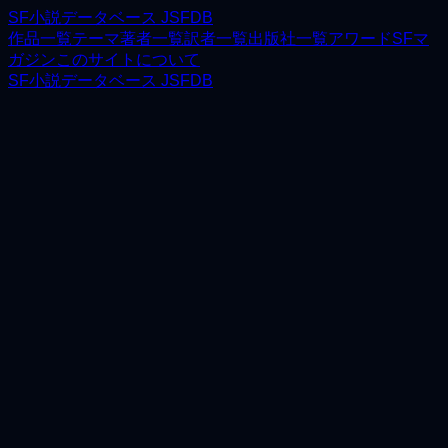
SF小説データベース JSFDB
作品一覧
テーマ
著者一覧
訳者一覧
出版社一覧
アワード
SFマ
ガジン
このサイトについて
SF小説データベース JSFDB