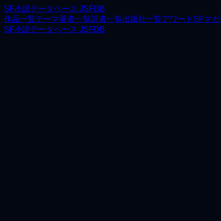
SF小説データベース JSFDB
作品一覧
テーマ
著者一覧
訳者一覧
出版社一覧
アワード
SFマ
SF小説データベース JSFDB