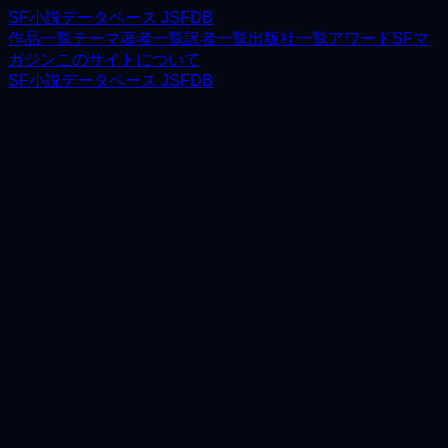
SF小説データベース JSFDB
作品一覧
テーマ
著者一覧
訳者一覧
出版社一覧
アワード
SFマ
ガジン
このサイトについて
SF小説データベース JSFDB