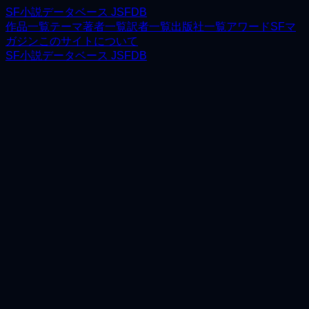
SF小説データベース JSFDB
作品一覧
テーマ
著者一覧
訳者一覧
出版社一覧
アワード
SFマ
ガジン
このサイトについて
SF小説データベース JSFDB