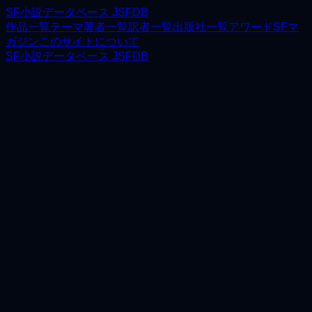
SF小説データベース JSFDB
作品一覧
テーマ
著者一覧
訳者一覧
出版社一覧
アワード
SFマ
ガジン
このサイトについて
SF小説データベース JSFDB