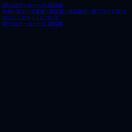
SF小説データベース JSFDB
作品一覧
テーマ
著者一覧
訳者一覧
出版社一覧
アワード
SFマ
ガジン
このサイトについて
SF小説データベース JSFDB