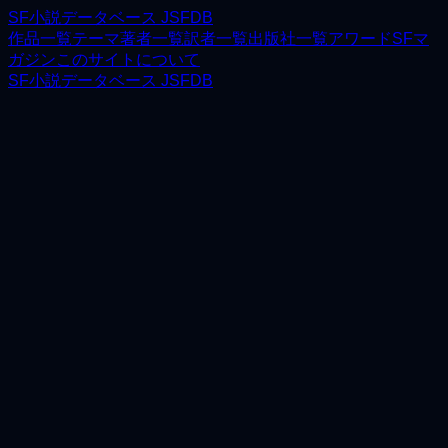
SF小説データベース JSFDB
作品一覧
テーマ
著者一覧
訳者一覧
出版社一覧
アワード
SFマ
ガジン
このサイトについて
SF小説データベース JSFDB