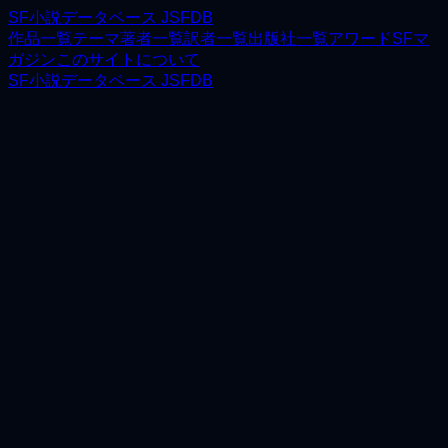
SF小説データベース JSFDB
作品一覧
テーマ
著者一覧
訳者一覧
出版社一覧
アワード
SFマ
ガジン
このサイトについて
SF小説データベース JSFDB