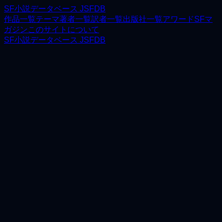
SF小説データベース JSFDB
作品一覧
テーマ
著者一覧
訳者一覧
出版社一覧
アワード
SFマ
ガジン
このサイトについて
SF小説データベース JSFDB