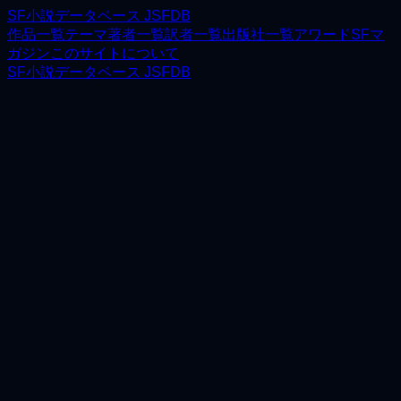
SF小説データベース JSFDB
作品一覧
テーマ
著者一覧
訳者一覧
出版社一覧
アワード
SFマ
ガジン
このサイトについて
SF小説データベース JSFDB