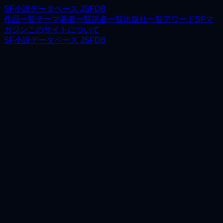
SF小説データベース JSFDB
作品一覧
テーマ
著者一覧
訳者一覧
出版社一覧
アワード
SFマ
ガジン
このサイトについて
SF小説データベース JSFDB