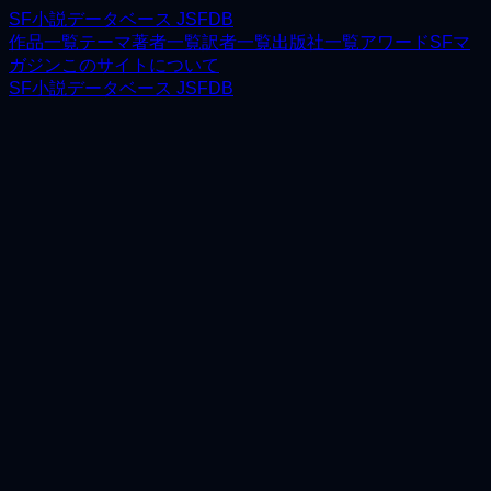
SF小説データベース JSFDB
作品一覧
テーマ
著者一覧
訳者一覧
出版社一覧
アワード
SFマ
ガジン
このサイトについて
SF小説データベース JSFDB