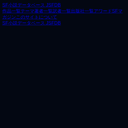
SF小説データベース JSFDB
作品一覧
テーマ
著者一覧
訳者一覧
出版社一覧
アワード
SFマ
ガジン
このサイトについて
SF小説データベース JSFDB