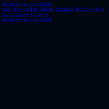
SF小説データベース JSFDB
作品一覧
テーマ
著者一覧
訳者一覧
出版社一覧
アワード
SFマ
ガジン
このサイトについて
SF小説データベース JSFDB