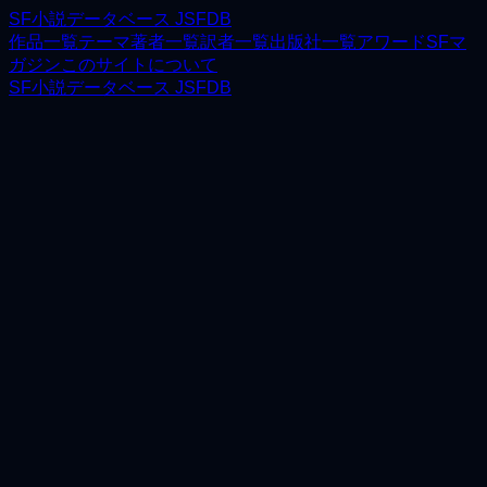
SF小説データベース JSFDB
作品一覧
テーマ
著者一覧
訳者一覧
出版社一覧
アワード
SFマ
ガジン
このサイトについて
SF小説データベース JSFDB