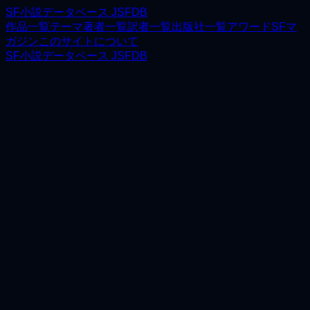
SF小説データベース JSFDB
作品一覧
テーマ
著者一覧
訳者一覧
出版社一覧
アワード
SFマ
ガジン
このサイトについて
SF小説データベース JSFDB