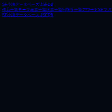
SF小説データベース JSFDB
作品一覧
テーマ
著者一覧
訳者一覧
出版社一覧
アワード
SFマ
SF小説データベース JSFDB