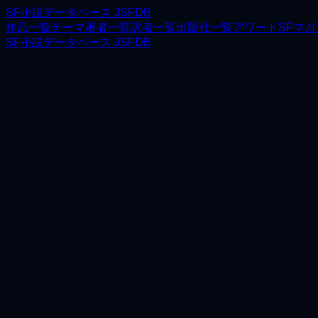
SF小説データベース JSFDB
作品一覧
テーマ
著者一覧
訳者一覧
出版社一覧
アワード
SFマ
SF小説データベース JSFDB