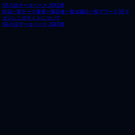
SF小説データベース JSFDB
作品一覧
テーマ
著者一覧
訳者一覧
出版社一覧
アワード
SFマ
ガジン
このサイトについて
SF小説データベース JSFDB