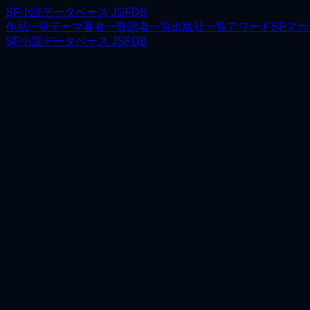
SF小説データベース JSFDB
作品一覧
テーマ
著者一覧
訳者一覧
出版社一覧
アワード
SFマ
SF小説データベース JSFDB