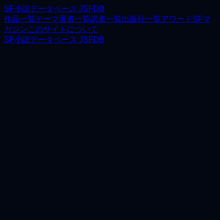
SF小説データベース JSFDB
作品一覧
テーマ
著者一覧
訳者一覧
出版社一覧
アワード
SFマ
ガジン
このサイトについて
SF小説データベース JSFDB