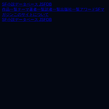
SF小説データベース JSFDB
作品一覧
テーマ
著者一覧
訳者一覧
出版社一覧
アワード
SFマ
ガジン
このサイトについて
SF小説データベース JSFDB