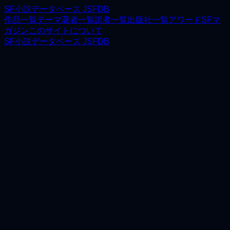
SF小説データベース JSFDB
作品一覧
テーマ
著者一覧
訳者一覧
出版社一覧
アワード
SFマ
ガジン
このサイトについて
SF小説データベース JSFDB