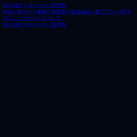
SF小説データベース JSFDB
作品一覧
テーマ
著者一覧
訳者一覧
出版社一覧
アワード
SFマ
ガジン
このサイトについて
SF小説データベース JSFDB