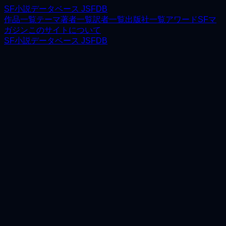
SF小説データベース JSFDB
作品一覧
テーマ
著者一覧
訳者一覧
出版社一覧
アワード
SFマ
ガジン
このサイトについて
SF小説データベース JSFDB