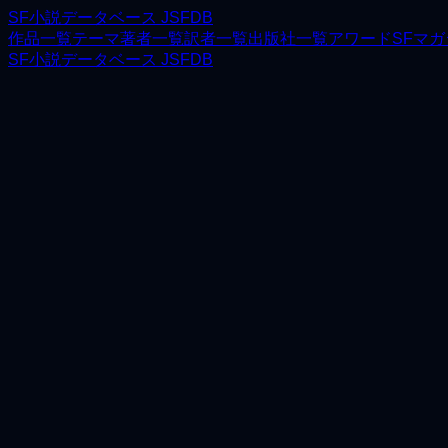
SF小説データベース JSFDB
作品一覧
テーマ
著者一覧
訳者一覧
出版社一覧
アワード
SFマ
SF小説データベース JSFDB