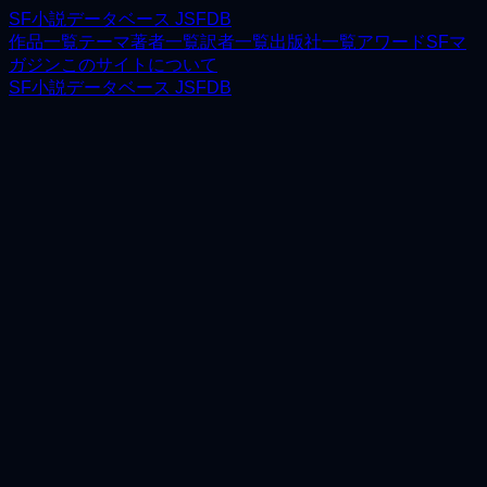
SF小説データベース JSFDB
作品一覧
テーマ
著者一覧
訳者一覧
出版社一覧
アワード
SFマ
ガジン
このサイトについて
SF小説データベース JSFDB