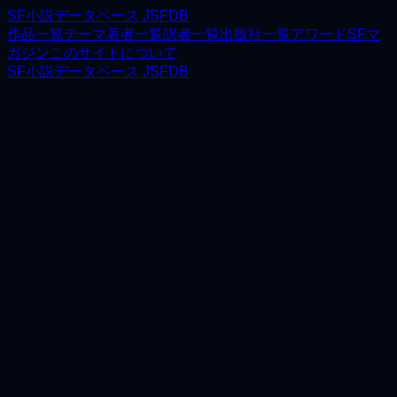
SF小説データベース JSFDB
作品一覧
テーマ
著者一覧
訳者一覧
出版社一覧
アワード
SFマ
ガジン
このサイトについて
SF小説データベース JSFDB