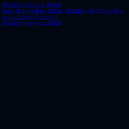
SF小説データベース JSFDB
作品一覧
テーマ
著者一覧
訳者一覧
出版社一覧
アワード
SFマ
ガジン
このサイトについて
SF小説データベース JSFDB