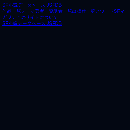
SF小説データベース JSFDB
作品一覧
テーマ
著者一覧
訳者一覧
出版社一覧
アワード
SFマ
ガジン
このサイトについて
SF小説データベース JSFDB