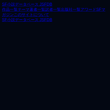
SF小説データベース JSFDB
作品一覧
テーマ
著者一覧
訳者一覧
出版社一覧
アワード
SFマ
ガジン
このサイトについて
SF小説データベース JSFDB