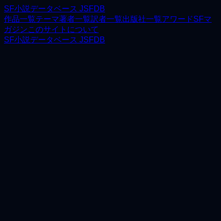
SF小説データベース JSFDB
作品一覧
テーマ
著者一覧
訳者一覧
出版社一覧
アワード
SFマ
ガジン
このサイトについて
SF小説データベース JSFDB