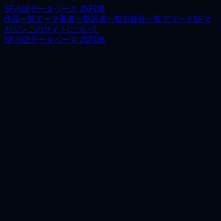
SF小説データベース JSFDB
作品一覧
テーマ
著者一覧
訳者一覧
出版社一覧
アワード
SFマ
ガジン
このサイトについて
SF小説データベース JSFDB