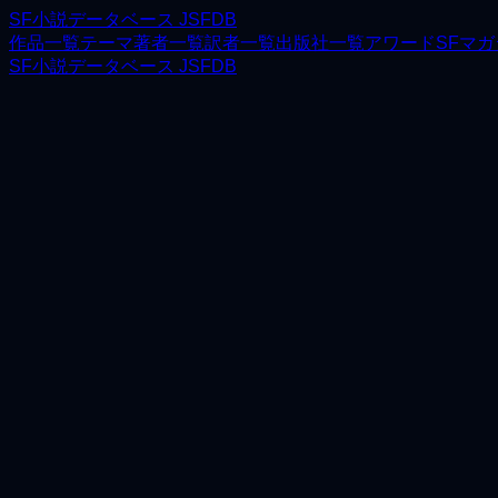
SF小説データベース JSFDB
作品一覧
テーマ
著者一覧
訳者一覧
出版社一覧
アワード
SFマ
SF小説データベース JSFDB