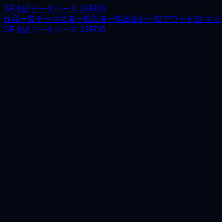
SF小説データベース JSFDB
作品一覧
テーマ
著者一覧
訳者一覧
出版社一覧
アワード
SFマ
SF小説データベース JSFDB