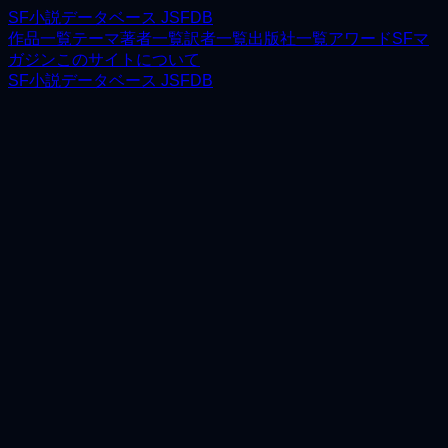
SF小説データベース JSFDB
作品一覧
テーマ
著者一覧
訳者一覧
出版社一覧
アワード
SFマ
ガジン
このサイトについて
SF小説データベース JSFDB