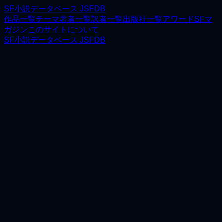
SF小説データベース JSFDB
作品一覧
テーマ
著者一覧
訳者一覧
出版社一覧
アワード
SFマ
ガジン
このサイトについて
SF小説データベース JSFDB