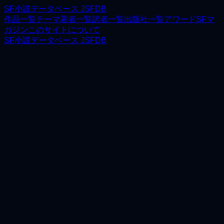
SF小説データベース JSFDB
作品一覧
テーマ
著者一覧
訳者一覧
出版社一覧
アワード
SFマ
ガジン
このサイトについて
SF小説データベース JSFDB