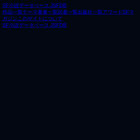
SF小説データベース JSFDB
作品一覧
テーマ
著者一覧
訳者一覧
出版社一覧
アワード
SFマ
ガジン
このサイトについて
SF小説データベース JSFDB