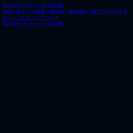
SF小説データベース JSFDB
作品一覧
テーマ
著者一覧
訳者一覧
出版社一覧
アワード
SFマ
ガジン
このサイトについて
SF小説データベース JSFDB