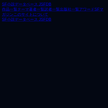
SF小説データベース JSFDB
作品一覧
テーマ
著者一覧
訳者一覧
出版社一覧
アワード
SFマ
ガジン
このサイトについて
SF小説データベース JSFDB