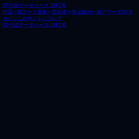
SF小説データベース JSFDB
作品一覧
テーマ
著者一覧
訳者一覧
出版社一覧
アワード
SFマ
ガジン
このサイトについて
SF小説データベース JSFDB