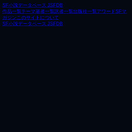
SF小説データベース JSFDB
作品一覧
テーマ
著者一覧
訳者一覧
出版社一覧
アワード
SFマ
ガジン
このサイトについて
SF小説データベース JSFDB