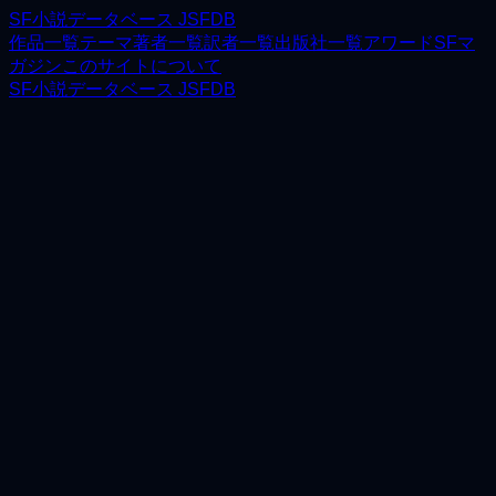
SF小説データベース JSFDB
作品一覧
テーマ
著者一覧
訳者一覧
出版社一覧
アワード
SFマ
ガジン
このサイトについて
SF小説データベース JSFDB