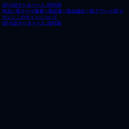
SF小説データベース JSFDB
作品一覧
テーマ
著者一覧
訳者一覧
出版社一覧
アワード
SFマ
ガジン
このサイトについて
SF小説データベース JSFDB