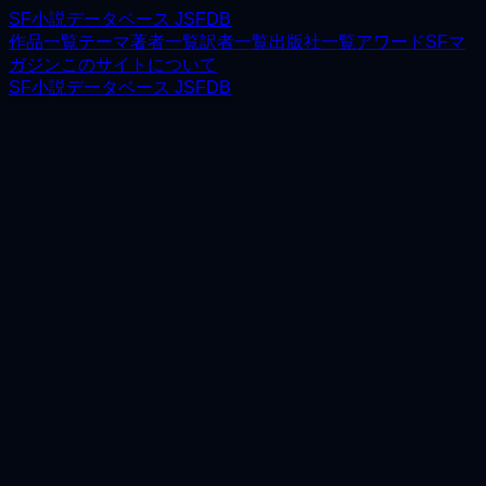
SF小説データベース JSFDB
作品一覧
テーマ
著者一覧
訳者一覧
出版社一覧
アワード
SFマ
ガジン
このサイトについて
SF小説データベース JSFDB