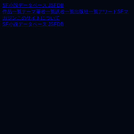
SF小説データベース JSFDB
作品一覧
テーマ
著者一覧
訳者一覧
出版社一覧
アワード
SFマ
ガジン
このサイトについて
SF小説データベース JSFDB