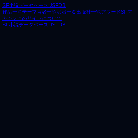
SF小説データベース JSFDB
作品一覧
テーマ
著者一覧
訳者一覧
出版社一覧
アワード
SFマ
ガジン
このサイトについて
SF小説データベース JSFDB