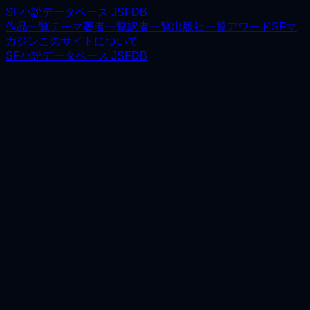
SF小説データベース JSFDB
作品一覧
テーマ
著者一覧
訳者一覧
出版社一覧
アワード
SFマ
ガジン
このサイトについて
SF小説データベース JSFDB